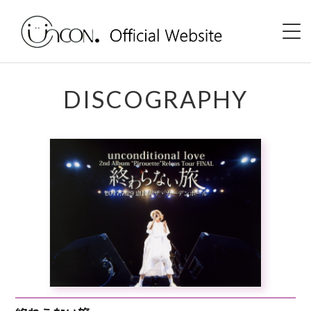
Home
DISCOGRAPHY
News
Event
uncon. TV
Discography
Shop
Profile