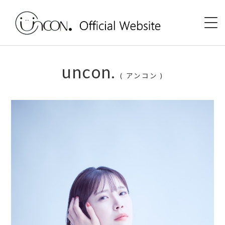
Home
uncon.
( アンコン )
News
Event
uncon. TV
Discography
Shop
Profile