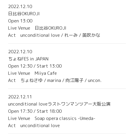
2022.12.10
日比谷OKUROJI
Open 13:00
Live Venue
日比谷OKUROJI
Act unconditional love / れーみ / 笛吹かな
2022.12.10
ちょねFES in JAPAN
Open 12:30 / Start 13:00
Live Venue
Miiya Cafe
Act ちょねさゆ / marina / 向江陽子 / uncon.
2022.12.11
unconditional loveラストワンマンツアー大阪公演
Open 17:30 / Start 18:00
Live Venue
Soap opera classics -Umeda-
Act unconditional love