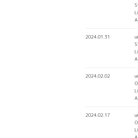
S
L
2024.01.31
u
S
L
2024.02.02
u
O
L
A
2024.02.17
u
O
L