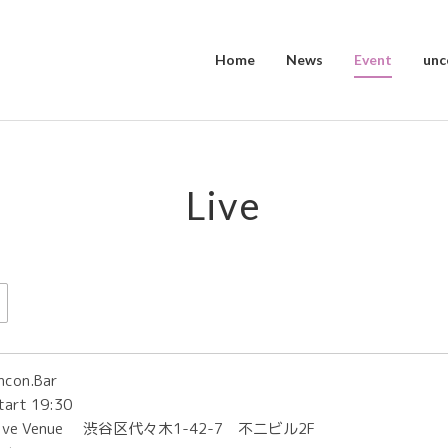
Home
News
Event
unc
Live
ncon.Bar
tart 19:30
ive Venue
渋谷区代々木1-42-7 不二ビル2F