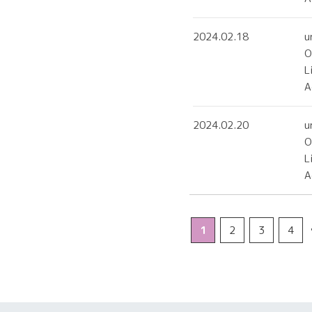
2024.02.18
u
O
L
2024.02.20
u
O
L
1
2
3
4