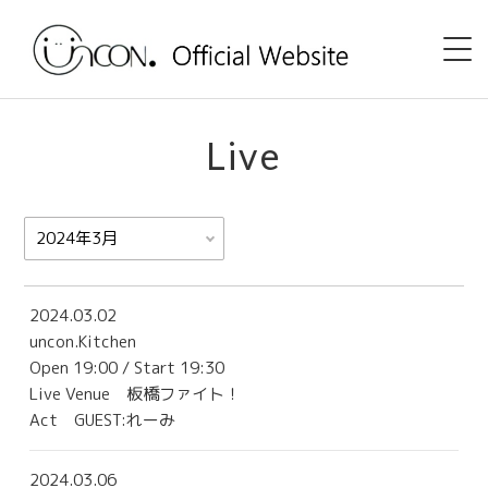
Home
Live
News
Event
uncon. TV
2024.03.02
uncon.Kitchen
Discography
Open 19:00 / Start 19:30
Live Venue
板橋ファイト！
Shop
Act GUEST:れーみ
Profile
2024.03.06