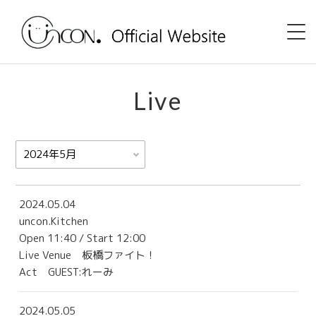
Home
Live
News
Event
uncon. TV
2024.05.04
uncon.Kitchen
Discography
Open 11:40 / Start 12:00
Live Venue
板橋ファイト！
Shop
Act GUEST:れーみ
Profile
2024.05.05