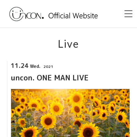
Home
Live
News
11.24
Wed.
2021
Event
uncon. ONE MAN LIVE
uncon. TV
Discography
Shop
Profile