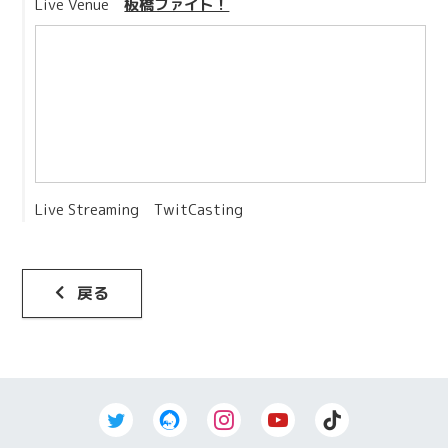
Live Venue
板橋ファイト！
Live Streaming
TwitCasting
戻る