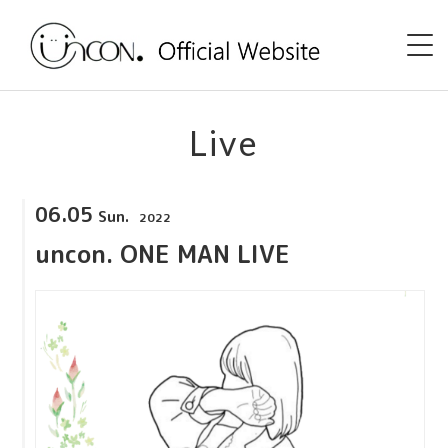
Home
Live
News
06.05
Sun.
2022
Event
uncon. ONE MAN LIVE
uncon. TV
Discography
Shop
Profile