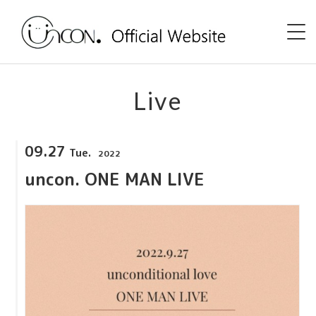
Home
Live
News
09.27
Tue.
2022
Event
uncon. ONE MAN LIVE
uncon. TV
Discography
Shop
Profile