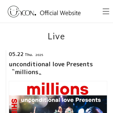
Home
Live
News
05.22
Thu.
2025
Event
unconditional love Presents
uncon. TV
〝millions〟
Discography
Shop
Profile