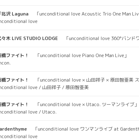
北沢 Laguna
「unconditional love Acoustic Trio One Man Li
nconditional love
々木 LIVE STUDIO LODGE
「unconditional love 360°
板橋ファイト！
「unconditional love Piano One Man Live」
ncon.
板橋ファイト！
「unconditional love × 山田祥子 × 原田智
nconditional love / 山田祥子 / 原田智亜美
板橋ファイト！
「unconditional love × Utaco. ツーマンライブ」
nconditional love / Utaco.
ardenthyme
「unconditional love ワンマンライブ at Garden
nconditional love