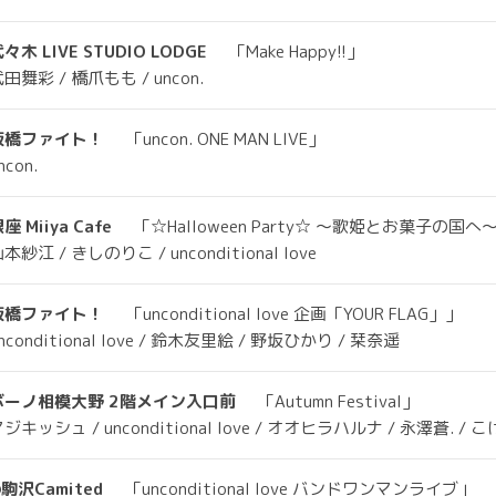
々木 LIVE STUDIO LODGE
「Make Happy!!」
田舞彩 / 橋爪もも / uncon.
板橋ファイト！
「uncon. ONE MAN LIVE」
ncon.
座 Miiya Cafe
「☆Halloween Party☆ ～歌姫とお菓子の国へ
本紗江 / きしのりこ / unconditional love
板橋ファイト！
「unconditional love 企画「YOUR FLAG」」
nconditional love / 鈴木友里絵 / 野坂ひかり / 栞奈遥
ボーノ相模大野 2階メイン入口前
「Autumn Festival」
ジキッシュ / unconditional love / オオヒラハルナ / 永澤蒼. /
駒沢Camited
「unconditional love バンドワンマンライブ」