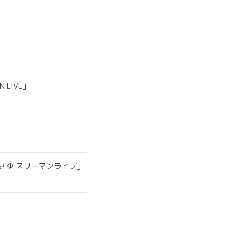
AN LIVE」
 ちょねさゆ スリーマンライブ」