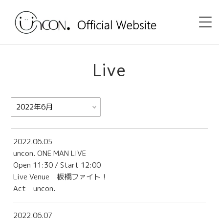
Home
Live
News
Event
uncon. TV
2022.06.05
uncon. ONE MAN LIVE
Discography
Open 11:30 / Start 12:00
Live Venue
板橋ファイト！
Shop
Act uncon.
Profile
2022.06.07